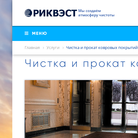
Калининград
КОНТАКТЫ
Мы создаём
Красноярск
атмосферу чистоты
СОУТ
Москва
Новороссийск
МЕНЮ
Главная
Услуги
Чистка и прокат ковровых покрытий
Чистка и прокат 