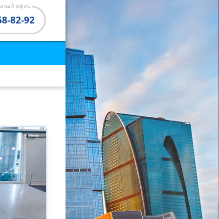
авный офис
58-82-92