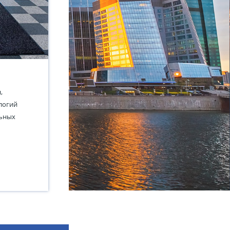
,
логий
льных