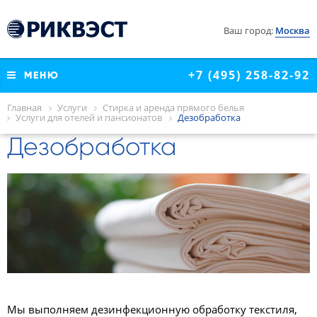
Санкт-Петербург
КОНТАКТЫ
Саратов
Ваш город:
Москва
СОУТ
Хабаровск
Чита
+7 (495) 258-82-92
МЕНЮ
Главная
Услуги
Стирка и аренда прямого белья
Услуги для отелей и пансионатов
Дезобработка
Дезобработка
Мы выполняем дезинфекционную обработку текстиля,